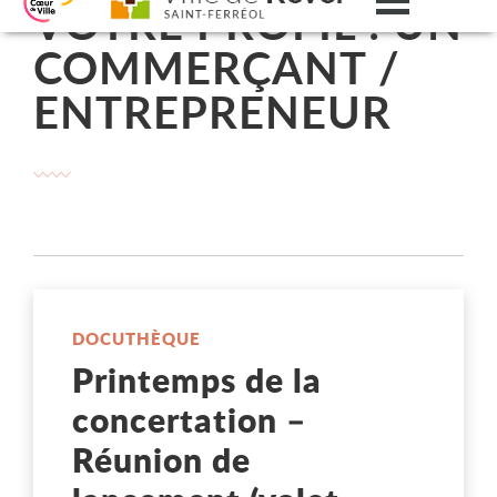
VOTRE PROFIL : UN
Menu
Aller au contenu
Aller au menu
Aller à la recherche
Changer le contraste
COMMERÇANT /
ENTREPRENEUR
DOCUTHÈQUE
Printemps de la
concertation –
Réunion de