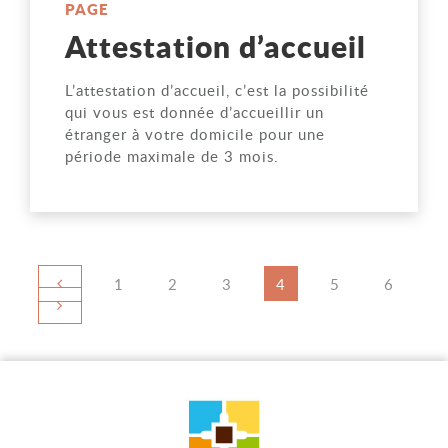
PAGE
Attestation d’accueil
L’attestation d’accueil, c’est la possibilité
qui vous est donnée d’accueillir un
étranger à votre domicile pour une
période maximale de 3 mois.
Page précédente
Navigation
Page
1
Page
2
Page
3
Page
4
Page
5
Page
6
Page suivante
des
pages