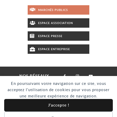
MARCHÉS PUBLICS
ESPACE ASSOCIATION
ESPACE PRESSE
ESPACE ENTREPRISE
NOS RÉSEAUX
En poursuivant votre navigation sur ce site, vous
acceptez l’utilisation de cookies pour vous proposer
MENTIONS LÉGALES
CRÉDITS
une meilleure expérience de navigation.
POLITIQUE DE CONFIDENTIALITÉ
CONTACT
PLAN DU SITE
J'accepte !
ACCESSIBILITÉ : PARTIELLEMENT CONFORME
Accéder à la pa