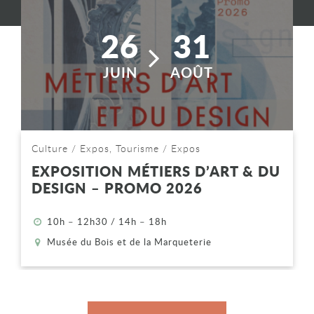
26
31
JUIN
AOÛT
Catégorie : "
Culture / Expos, Tourisme / Expos
EXPOSITION MÉTIERS D’ART & DU
DESIGN – PROMO 2026
Les étudiant.es du lycée des métiers d’art, du bois et de l
Horaires : "
10h – 12h30 / 14h – 18h
Lieu : "
Musée du Bois et de la Marqueterie