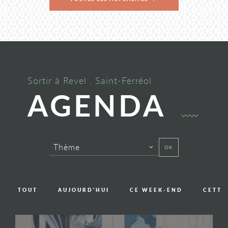
Sortir à Revel . Saint-Ferréol
AGENDA
Thème
OK
TOUT
AUJOURD'HUI
CE WEEK-END
CETTE
Voir l'événement