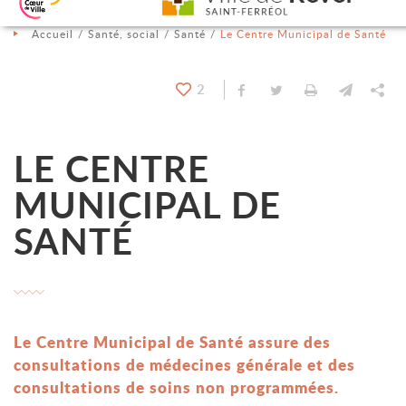
Aller au contenu
Aller au menu
Aller à la recherche
Changer le contraste
Accueil
Santé, social
Santé
Le Centre Municipal de Santé
2
Partager sur Facebook
Partager sur Twit
Imprimer
Envoyer
Pa
LE CENTRE
MUNICIPAL DE
SANTÉ
Le Centre Municipal de Santé assure des
consultations de médecines générale et des
consultations de soins non programmées.