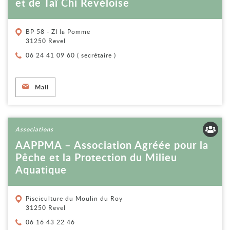
et de Taï Chi Revéloise
BP 58 - ZI la Pomme
31250 Revel
Téléphone :
06 24 41 09 60 ( secrétaire )
Mail
Voir la fiche
Associations
AAPPMA – Association Agréée pour la
Pêche et la Protection du Milieu
Aquatique
Pisciculture du Moulin du Roy
31250 Revel
Téléphone :
06 16 43 22 46