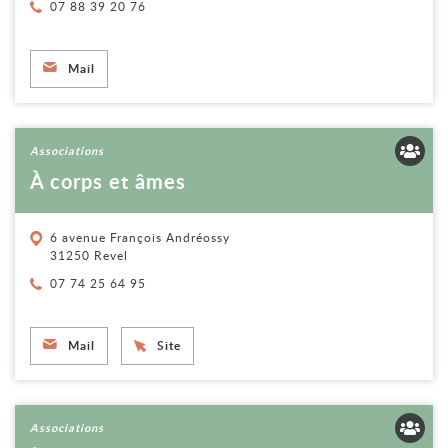
Téléphone :
07 88 39 20 76
Mail
Voir la fiche
Associations
À corps et âmes
6 avenue François Andréossy
31250 Revel
Téléphone :
07 74 25 64 95
Mail
Site
Voir la fiche
Associations