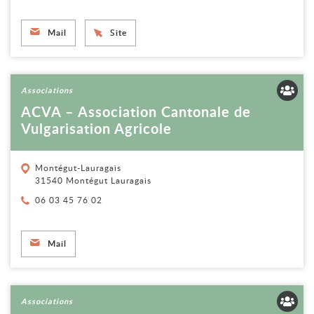
Mail
Site
Voir la fiche
Associations
ACVA – Association Cantonale de
Vulgarisation Agricole
Montégut-Lauragais
31540 Montégut Lauragais
Téléphone :
06 03 45 76 02
Mail
Voir la fiche
Associations