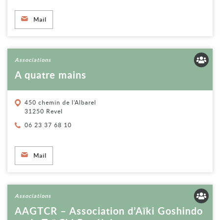
Mail
Voir la fiche
Associations
A quatre mains
450 chemin de l'Albarel
31250 Revel
Téléphone :
06 23 37 68 10
Mail
Voir la fiche
Associations
AAGTCR – Association d’Aïki Goshindo