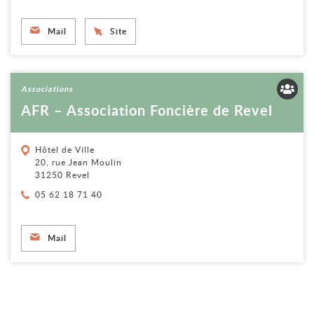
Mail
Site
Voir la fiche
Associations
AFR – Association Foncière de Revel
Hôtel de Ville
20, rue Jean Moulin
31250 Revel
Téléphone :
05 62 18 71 40
Mail