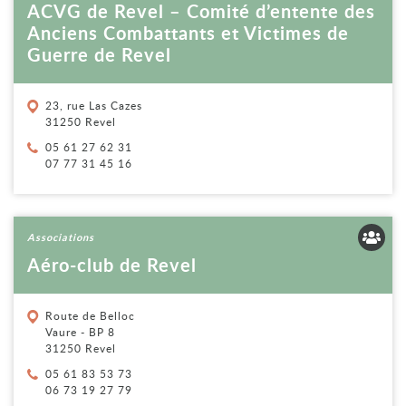
ACVG de Revel – Comité d’entente des
Anciens Combattants et Victimes de
Guerre de Revel
23, rue Las Cazes
31250 Revel
Téléphone :
05 61 27 62 31
07 77 31 45 16
Voir la fiche
Associations
Aéro-club de Revel
Route de Belloc
Vaure - BP 8
31250 Revel
Téléphone :
05 61 83 53 73
06 73 19 27 79