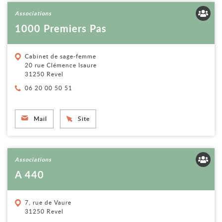
Voir la fiche
Associations
1000 Premiers Pas
Cabinet de sage-femme
20 rue Clémence Isaure
31250 Revel
Téléphone :
06 20 00 50 51
Mail
Site
Voir la fiche
Associations
A 440
7, rue de Vaure
31250 Revel