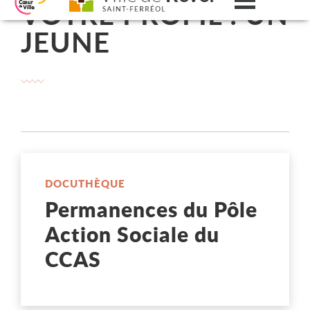
VOTRE PROFIL : UN
Menu
Aller au contenu
Aller au menu
Aller à la recherche
Changer le contraste
JEUNE
DOCUTHÈQUE
Permanences du Pôle
Action Sociale du
CCAS