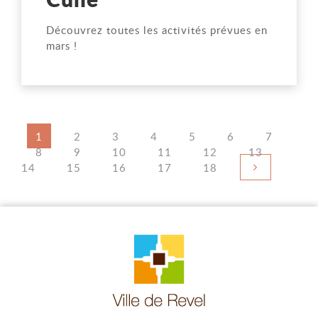
Découvrez toutes les activités prévues en
mars !
Navigation
Page
1
Page
2
Page
3
Page
4
Page
5
Page
6
Page
7
des
Page
8
Page
9
Page
10
Page
11
Page
12
Page
13
Page
Page suivant
14
Page
15
Page
16
Page
17
pages
Page
18