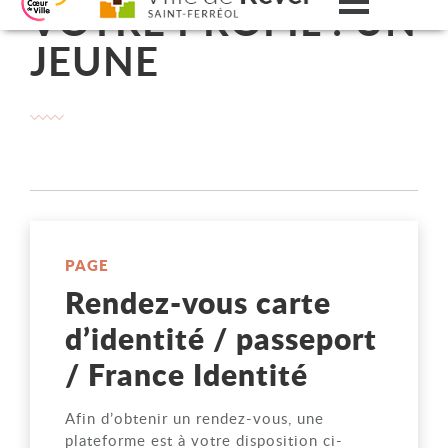
VOTRE PROFIL : UN
Menu
Aller au contenu
Aller au menu
Aller à la recherche
Changer le contraste
JEUNE
PAGE
Rendez-vous carte
d’identité / passeport
/ France Identité
Afin d’obtenir un rendez-vous, une
plateforme est à votre disposition ci-