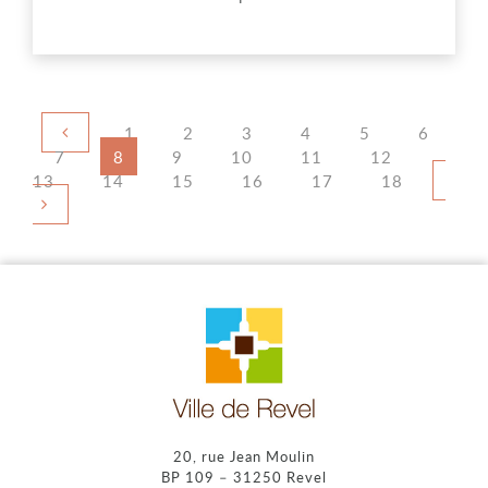
Page précédente
Navigation
Page
1
Page
2
Page
3
Page
4
Page
5
Page
6
des
Page
7
Page
8
Page
9
Page
10
Page
11
Page
12
Page
Page
13
Page
14
Page
15
Page
16
pages
Page
17
Page
18
20, rue Jean Moulin
BP 109 – 31250 Revel