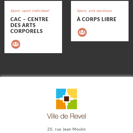
Voir la fiche
Voir la fiche
Catégorie : "
Sport, sport individuel
Catégorie : "
Sport, arts martiaux
CAC – CENTRE
À CORPS LIBRE
Précédent
DES ARTS
CORPORELS
20, rue Jean Moulin