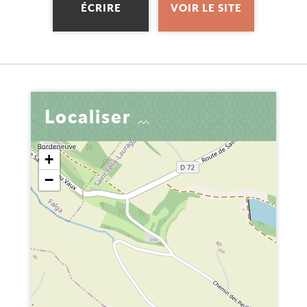
ÉCRIRE
VOIR LE SITE
Localiser
+
−