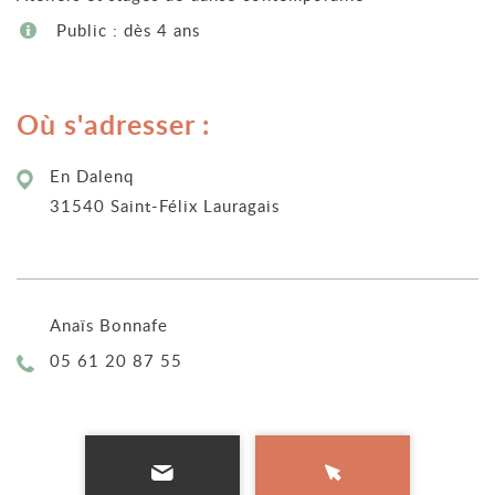
Public : dès 4 ans
Où s'adresser :
En Dalenq
31540 Saint-Félix Lauragais
Anaïs Bonnafe
Téléphone :
05 61 20 87 55