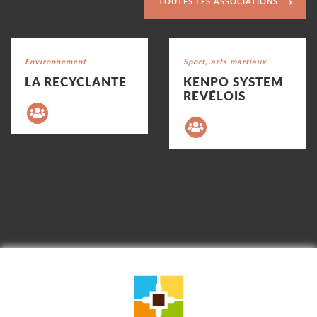
TOUTES LES ASSOCIATIONS
Voir la fiche
Voir la fiche
Catégorie : "
Environnement
Catégorie : "
Sport, arts martiaux
LA RECYCLANTE
KENPO SYSTEM
REVÉLOIS
Précédent