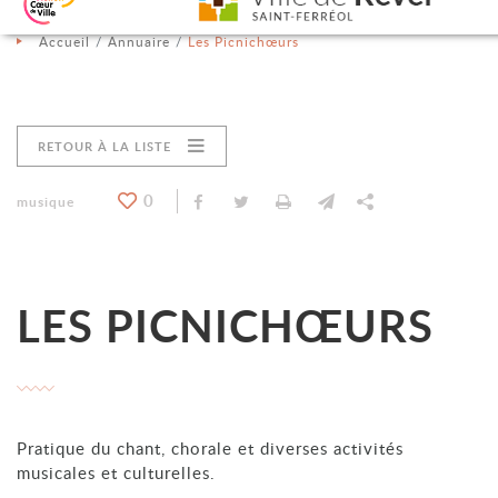
Aller au contenu
Aller au menu
Aller à la recherche
Changer le contraste
Accueil
Annuaire
Les Picnichœurs
RETOUR À LA LISTE
0
Partager sur Facebook
Partager sur Twitter
Imprimer
Envoyer par e-mail
Partager
Catégorie : "
musique
LES PICNICHŒURS
Pratique du chant, chorale et diverses activités
musicales et culturelles.