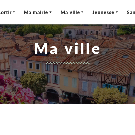
ortir
Ma mairie
Ma ville
Jeunesse
San
Ma ville