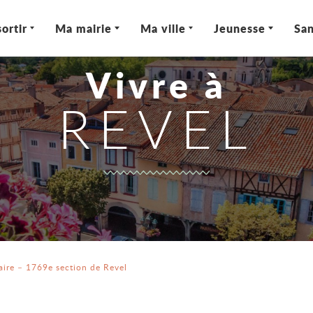
ortir
Ma mairie
Ma ville
Jeunesse
San
Vivre à
REVEL
taire – 1769e section de Revel