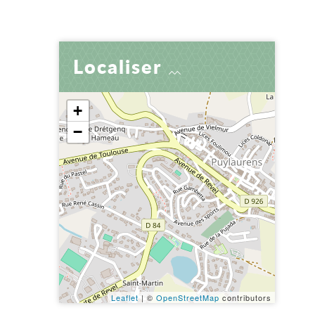
er
 par e-mail
tager
Localiser
+
−
Leaflet
| ©
OpenStreetMap
contributors