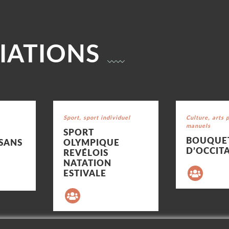
IATIONS
Voir la fiche
Voir la fiche
Catégorie : "
Sport, sport individuel
Catégorie : "
Culture, arts 
manuels
SPORT
BOUQUE
 SANS
OLYMPIQUE
D’OCCIT
REVÉLOIS
NATATION
ESTIVALE