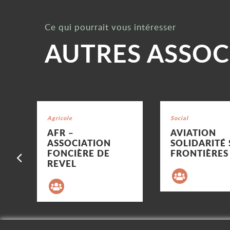
Ce qui pourrait vous intéresser
AUTRES ASSOC
Voir la fiche
Voir la fiche
Catégorie : "
Agricole
Catégorie : "
Social
AFR –
AVIATION
ASSOCIATION
SOLIDARITÉ
Précédent
FONCIÈRE DE
FRONTIÈRES
REVEL