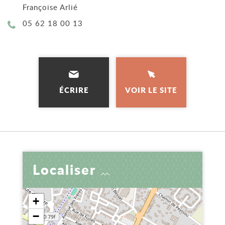
Françoise Arlié
Téléphone :
05 62 18 00 13
ÉCRIRE
VOIR LE SITE
Localiser
+
−