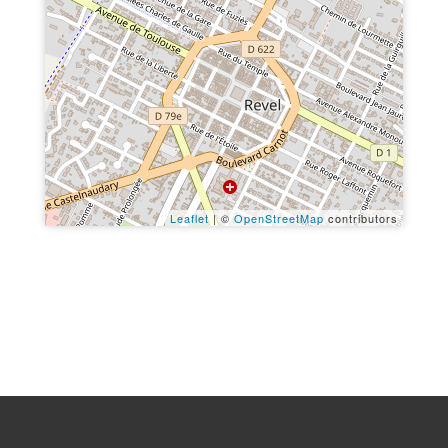
Leaflet
| ©
OpenStreetMap
contributors