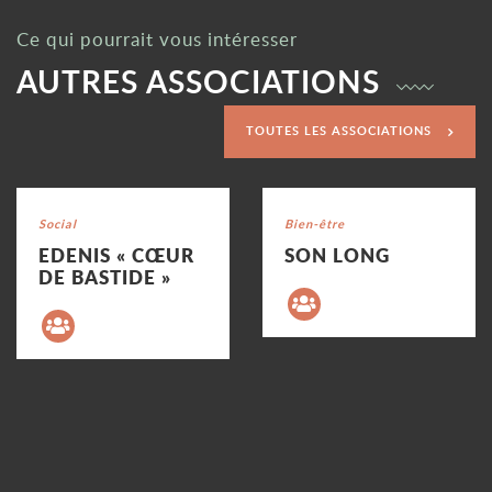
Ce qui pourrait vous intéresser
AUTRES ASSOCIATIONS
TOUTES LES ASSOCIATIONS
Voir la fiche
Voir la fiche
Catégorie : "
Social
Catégorie : "
Bien-être
EDENIS « CŒUR
SON LONG
DE BASTIDE »
Précédent