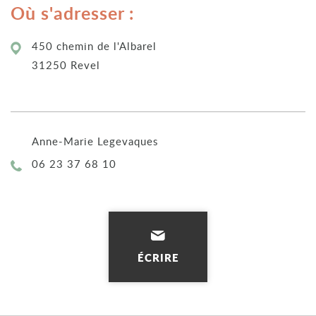
Où s'adresser :
450 chemin de l'Albarel
31250 Revel
Anne-Marie Legevaques
Téléphone :
06 23 37 68 10
ÉCRIRE