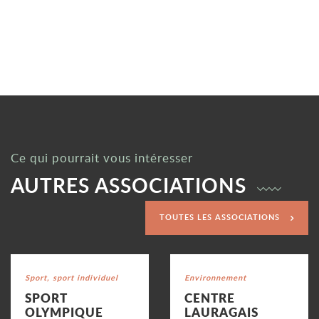
Ce qui pourrait vous intéresser
AUTRES ASSOCIATIONS
TOUTES LES ASSOCIATIONS
Voir la fiche
Voir la fiche
Catégorie : "
Sport, sport individuel
Catégorie : "
Environnement
SPORT
CENTRE
OLYMPIQUE
LAURAGAIS