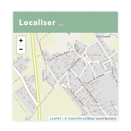
Localiser
+
−
Leaflet
| ©
OpenStreetMap
contributors