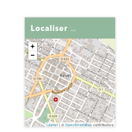
er
 par e-mail
tager
Localiser
+
−
Leaflet
| ©
OpenStreetMap
contributors