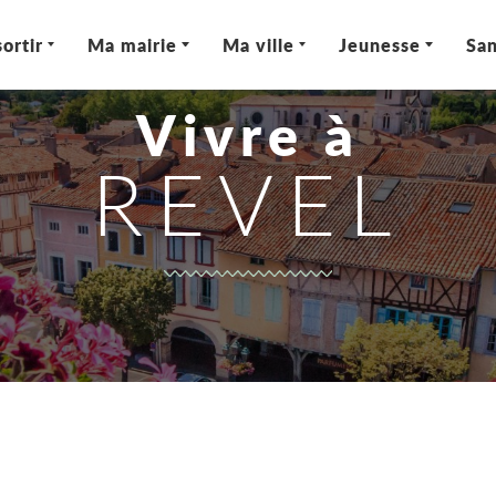
ortir
Ma mairie
Ma ville
Jeunesse
San
Vivre à
REVEL