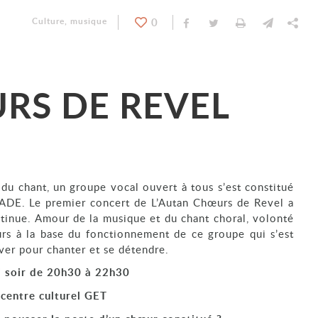
Catégorie : "
Culture, musique
0
Partager sur Facebook
Partager sur Twitt
Imprimer
Envoyer
Par
RS DE REVEL
 du chant, un groupe vocal ouvert à tous s’est constitué
ADE. Le premier concert de L’Autan Chœurs de Revel a
tinue. Amour de la musique et du chant choral, volonté
urs à la base du fonctionnement de ce groupe qui s’est
ver pour chanter et se détendre.
i soir de 20h30 à 22h30
 centre culturel GET