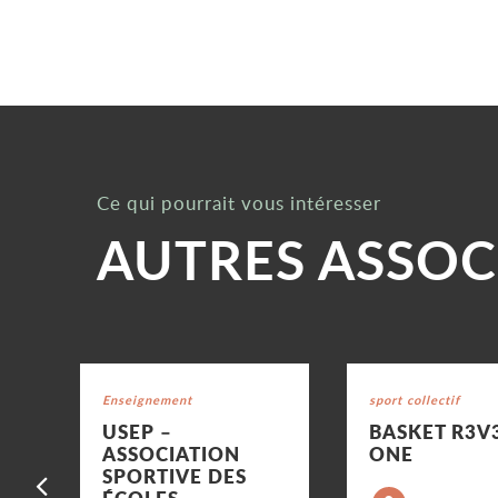
Ce qui pourrait vous intéresser
AUTRES ASSOC
Voir la fiche
Voir la fiche
Catégorie : "
Enseignement
Catégorie : "
sport collectif
USEP –
BASKET R3V
ASSOCIATION
ONE
Précédent
SPORTIVE DES