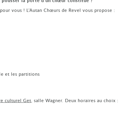
 pousser la porte d’un chœur constitué ?
t pour vous ! L’Autan Chœurs de Revel vous propose :
e et les partitions
re culturel Get
, salle Wagner. Deux horaires au choix :