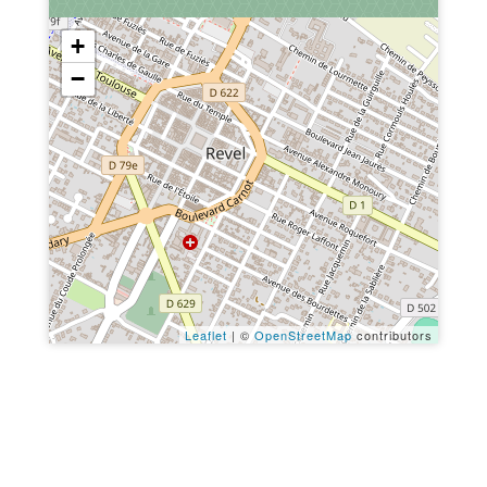
+
−
Leaflet
| ©
OpenStreetMap
contributors