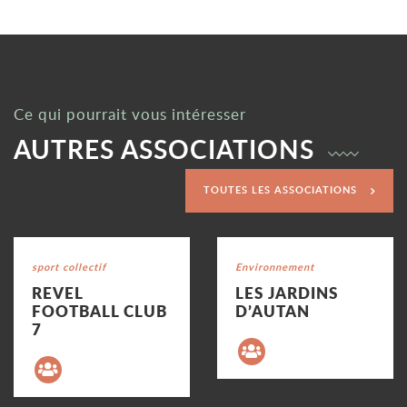
Ce qui pourrait vous intéresser
AUTRES ASSOCIATIONS
TOUTES LES ASSOCIATIONS
Voir la fiche
Voir la fiche
Catégorie : "
sport collectif
Catégorie : "
Environnement
REVEL
LES JARDINS
FOOTBALL CLUB
D’AUTAN
Précédent
7