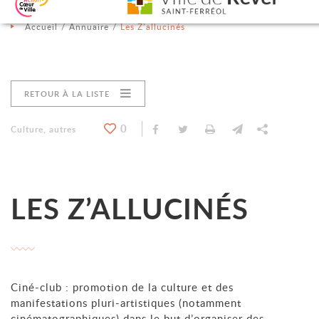
Aller au contenu
Aller au menu
Aller à la recherche
Changer le contraste
Accueil
Annuaire
Les Z’allucinés
RETOUR À LA LISTE
0
Partager sur Facebook
Partager sur Twitter
Imprimer
Envoyer par e
Partager
Catégorie : "
Culture, autres
LES Z’ALLUCINÉS
Ciné-club : promotion de la culture et des
manifestations pluri-artistiques (notamment
cinématographiques) dans le but d’organiser des