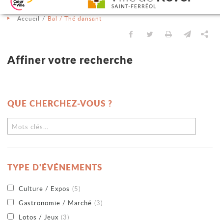
Aller au contenu
Aller au menu
Aller à la recherche
Changer le contraste
Accueil
Bal / Thé dansant
Partager sur Facebook
Partager sur Twit
Imprimer
Envoyer
Pa
QUE CHERCHEZ-VOUS ?
TYPE D'ÉVÉNEMENTS
Culture / Expos
(5)
Gastronomie / Marché
(3)
Lotos / Jeux
(3)