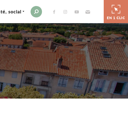
té, social
Envoyer par e-mail
Moteur de recherche
EN 1 CLIC
er
 par e-mail
tager