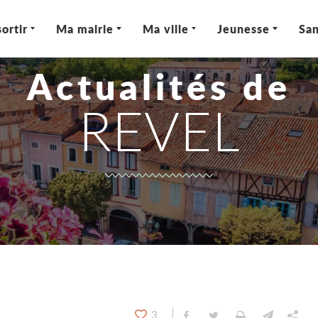
ortir
Ma mairie
Ma ville
Jeunesse
San
Actualités de
REVEL
3
Partager sur Facebook
Partager sur Twitt
Imprimer
Envoyer
Par