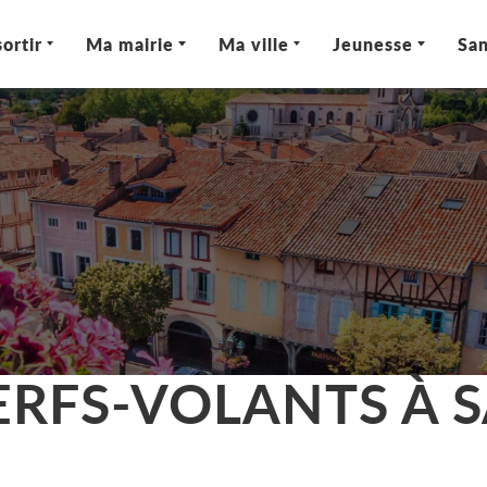
ortir
Ma mairie
Ma ville
Jeunesse
San
ERFS-VOLANTS À S