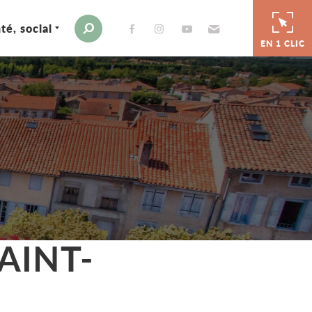
té, social
Envoyer par e-mail
Moteur de recherche
EN 1 CLIC
AINT-