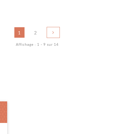
Navigation
Page suivante
Page
1
Page
2
des
Affichage : 1 - 9 sur 14
pages