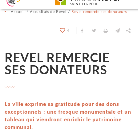
Aller au contenu
Aller au menu
Aller à la recherche
Changer le contraste
Accueil
Actualités de Revel
Revel remercie ses donateurs
4
Partager sur Facebook
Partager sur Twit
Imprimer
Envoyer
Pa
REVEL REMERCIE
SES DONATEURS
La ville exprime sa gratitude pour des dons
exceptionnels : une fresque monumentale et un
tableau qui viendront enrichir le patrimoine
communal.