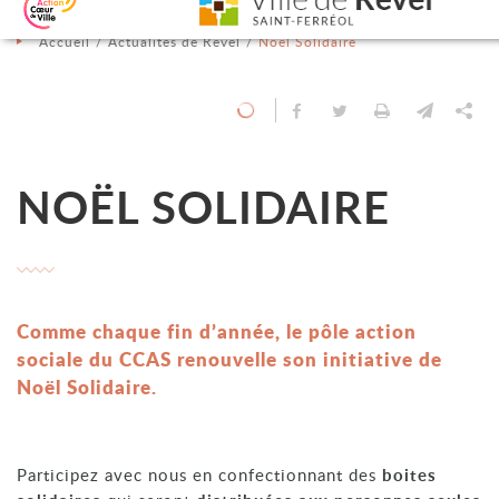
Aller au contenu
Aller au menu
Aller à la recherche
Changer le contraste
Accueil
Actualités de Revel
Noël Solidaire
Partager sur Facebook
Partager sur Twit
Imprimer
Envoyer
Pa
NOËL SOLIDAIRE
Comme chaque fin d’année, le pôle action
sociale du CCAS renouvelle son initiative de
Noël Solidaire.
Participez avec nous en confectionnant des
boites