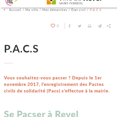
Aller au contenu
Aller au menu
Aller à la recherche
Changer le contraste
Accueil
Ma ville
Mes démarches
État civil
P.A.C.S
0
Partager sur Facebook
Partager sur Twit
Imprimer
Envoyer
Pa
P.A.C.S
Vous souhaitez-vous pacser ? Depuis le 1er
novembre 2017, l’enregistrement des Pactes
civils de solidarité (Pacs) s’effectue à la mairie.
Se Pacser à Revel