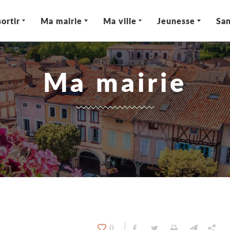
ortir
Ma mairie
Ma ville
Jeunesse
San
Ma mairie
0
Partager sur Facebook
Partager sur Twitt
Imprimer
Envoyer
Par