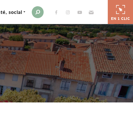
té, social
Envoyer par e-mail
Moteur de recherche
EN 1 CLIC
er
 par e-mail
tager