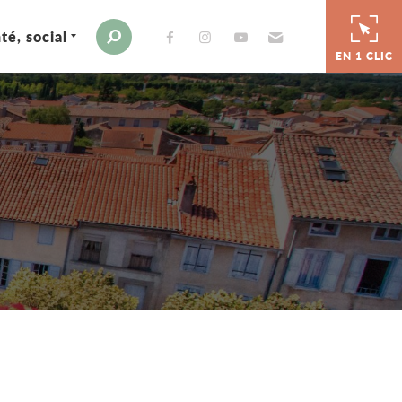
té, social
Envoyer par e-mail
Moteur de recherche
EN 1 CLIC
er
 par e-mail
tager