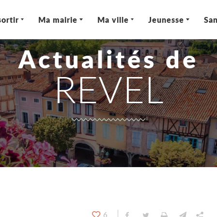
ortir
Ma mairie
Ma ville
Jeunesse
San
Actualités de
REVEL
6
Partager sur Facebook
Partager sur Twitt
Imprimer
Envoyer
Par