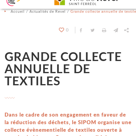
Aller au contenu
Aller au menu
Aller à la recherche
Changer le contraste
Accueil
Actualités de Revel
Grande collecte annuelle de textil
0
Partager sur Facebook
Partager sur Twit
Imprimer
Envoyer
Pa
GRANDE COLLECTE
ANNUELLE DE
TEXTILES
Dans le cadre de son engagement en faveur de
la réduction des déchets, le SIPOM organise une
collecte évènementielle de textiles ouverte à