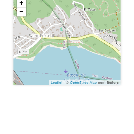
+
−
Leaflet
| ©
OpenStreetMap
contributors