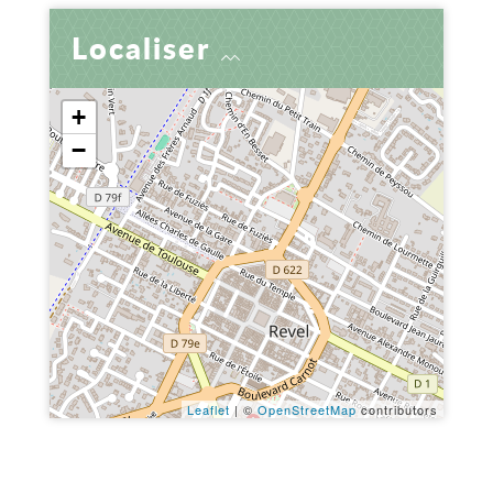
Localiser
+
−
Leaflet
| ©
OpenStreetMap
contributors