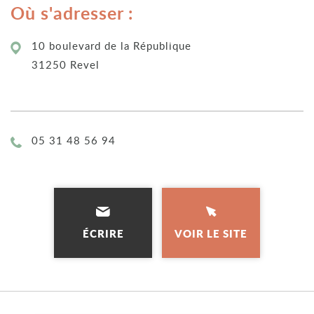
Où s'adresser :
10 boulevard de la République
31250 Revel
Téléphone :
05 31 48 56 94
ÉCRIRE
VOIR LE SITE