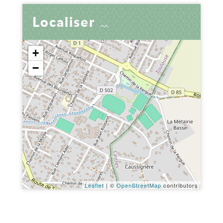
Localiser
+
−
Leaflet
| ©
OpenStreetMap
contributors