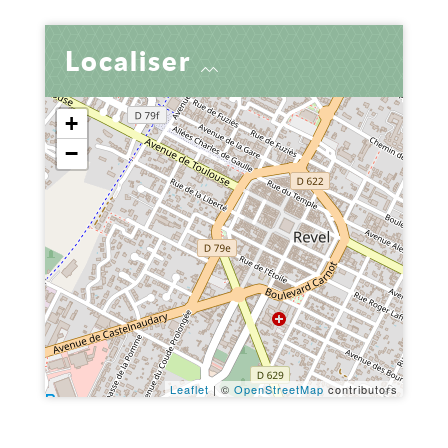
Localiser
+
−
Leaflet
| ©
OpenStreetMap
contributors