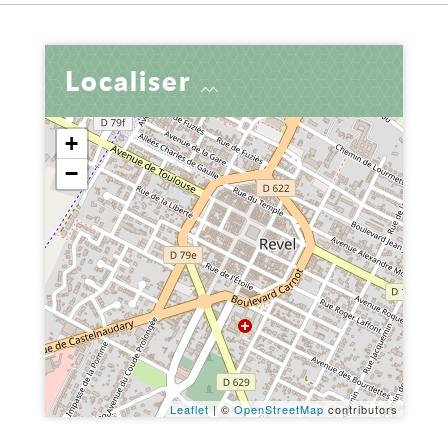
Localiser
+
−
Leaflet
| ©
OpenStreetMap
contributors