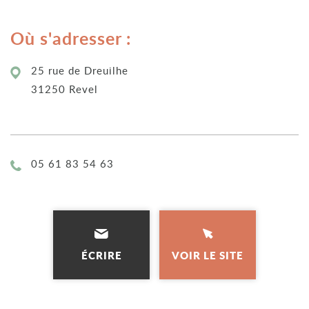
Où s'adresser :
25 rue de Dreuilhe
31250 Revel
Téléphone :
05 61 83 54 63
ÉCRIRE
VOIR LE SITE