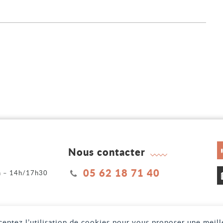
Nous contacter
05 62 18 71 40
2h – 14h/17h30
h
cceptez l’utilisation de cookies pour vous proposer une meil