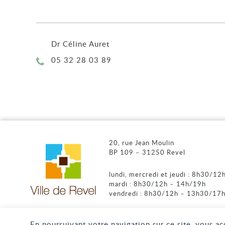
Dr Céline Auret
Téléphone :
05 32 28 03 89
20, rue Jean Moulin
BP 109 – 31250 Revel
lundi, mercredi et jeudi : 8h30/1
mardi : 8h30/12h – 14h/19h
vendredi : 8h30/12h – 13h30/17
En poursuivant votre navigation sur ce site, vous a