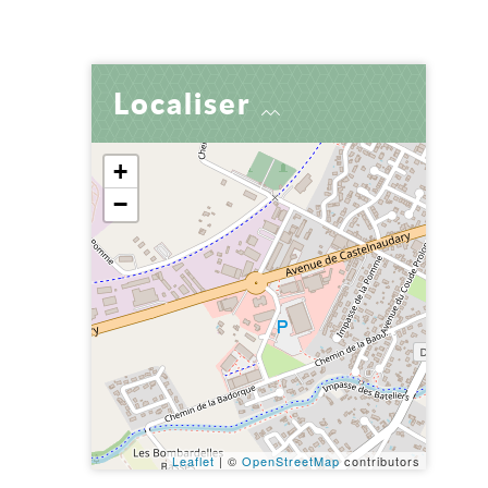
er
 par e-mail
tager
Localiser
+
−
Leaflet
| ©
OpenStreetMap
contributors