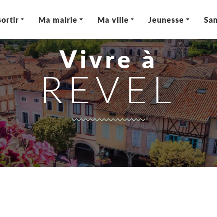
ortir
Ma mairie
Ma ville
Jeunesse
San
Vivre à
REVEL