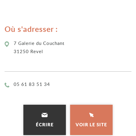
Où s'adresser :
7 Galerie du Couchant
31250 Revel
Téléphone :
05 61 83 51 34
ÉCRIRE
VOIR LE SITE