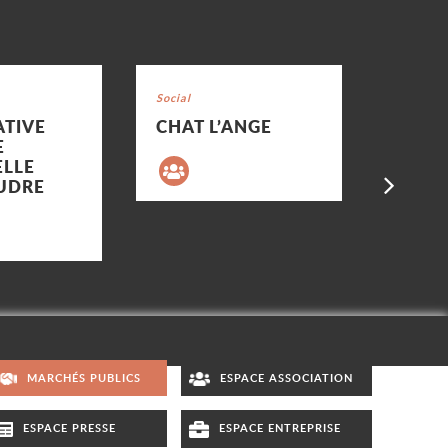
Voir la fiche
Voir la fi
Catégorie : "
Social
Catégorie
Patrimoi
TIVE
CHAT L’ANGE
REBEL
E
REBÈL
LLE
Su
UDRE
MARCHÉS PUBLICS
ESPACE ASSOCIATION
ESPACE PRESSE
ESPACE ENTREPRISE