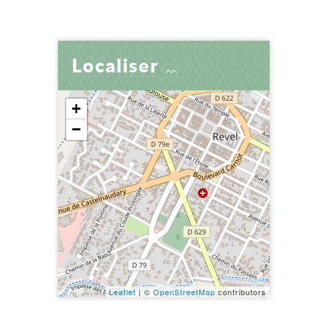
er
 par e-mail
tager
Localiser
+
−
Leaflet
| ©
OpenStreetMap
contributors