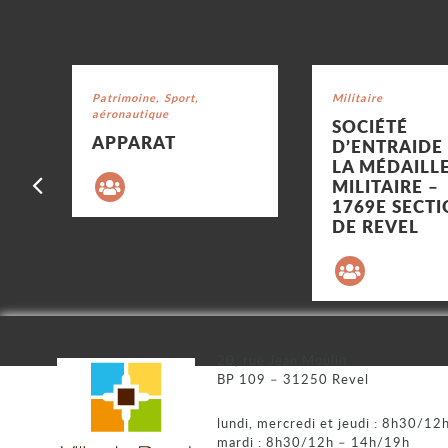
Voir la fiche
Voir la fiche
Catégorie : "
Patrimoine, Sport,
Catégorie : "
Militaire
aéronautique
SOCIÉTÉ
APPARAT
D’ENTRAIDE
LA MÉDAILL
Précédent
MILITAIRE –
1769E SECT
DE REVEL
20, rue Jean Moulin
BP 109 – 31250 Revel
lundi, mercredi et jeudi : 8h30/1
mardi : 8h30/12h – 14h/19h