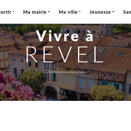
ortir
Ma mairie
Ma ville
Jeunesse
San
Vivre à
REVEL