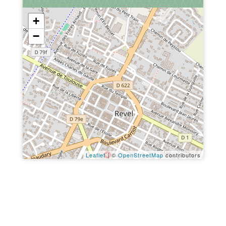
+
−
Leaflet
| ©
OpenStreetMap
contributors