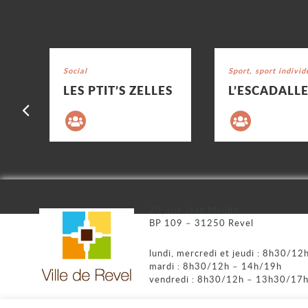
Voir la fiche
Voir la fiche
Catégorie : "
Social
Catégorie : "
Sport, sport individ
LES PTIT’S ZELLES
L’ESCADALL
Précédent
20, rue Jean Moulin
BP 109 – 31250 Revel
lundi, mercredi et jeudi : 8h30/1
mardi : 8h30/12h – 14h/19h
vendredi : 8h30/12h – 13h30/17