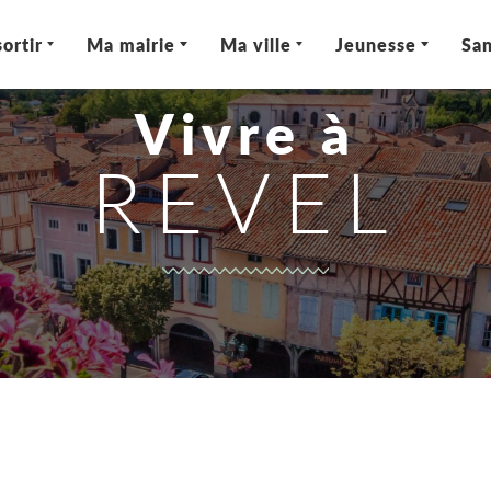
ortir
Ma mairie
Ma ville
Jeunesse
San
Vivre à
REVEL