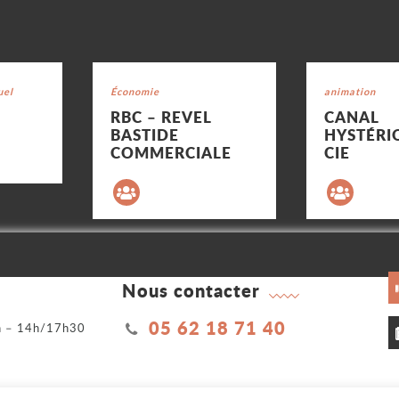
Voir la fiche
Voir la fiche
uel
Catégorie : "
Économie
Catégorie : "
animation
E
RBC – REVEL
CANAL
BASTIDE
HYSTÉRI
COMMERCIALE
CIE
Nous contacter
05 62 18 71 40
2h – 14h/17h30
h