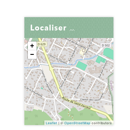
er
 par e-mail
tager
Localiser
+
−
Leaflet
| ©
OpenStreetMap
contributors