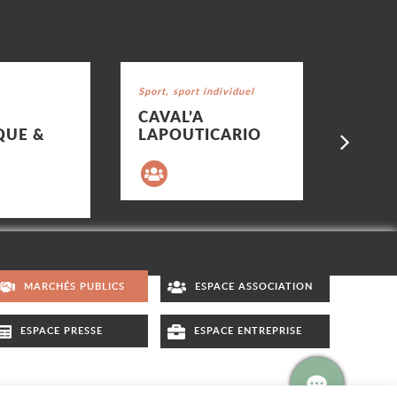
Voir la fiche
Voir la fi
Catégorie : "
Sport, sport individuel
Catégorie
Sport, sp
CAVAL’A
TENN
Su
QUE &
LAPOUTICARIO
REVEL
FERR
MARCHÉS PUBLICS
ESPACE ASSOCIATION
ESPACE PRESSE
ESPACE ENTREPRISE