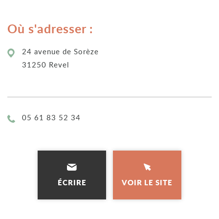
Où s'adresser :
24 avenue de Sorèze
31250 Revel
Téléphone :
05 61 83 52 34
ÉCRIRE
VOIR LE SITE