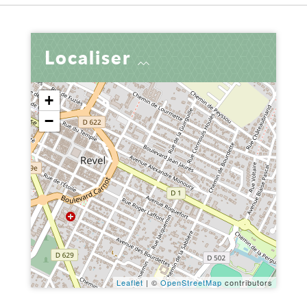
Localiser
+
−
Leaflet
| ©
OpenStreetMap
contributors