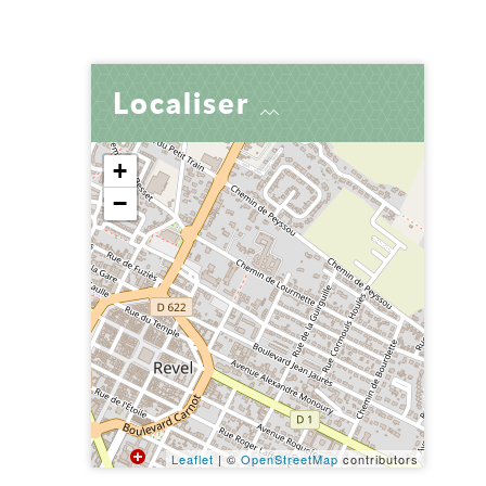
er
 par e-mail
tager
Localiser
+
−
Leaflet
| ©
OpenStreetMap
contributors