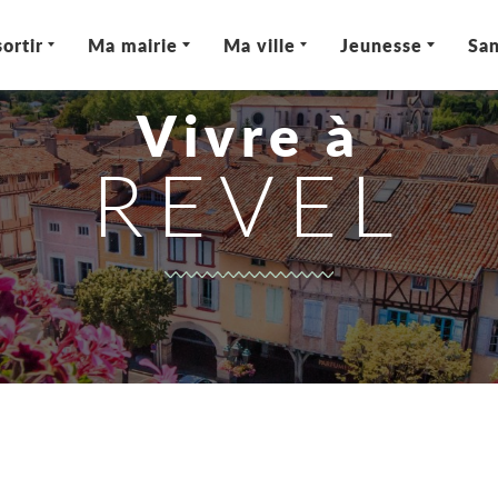
ortir
Ma mairie
Ma ville
Jeunesse
San
Vivre à
REVEL