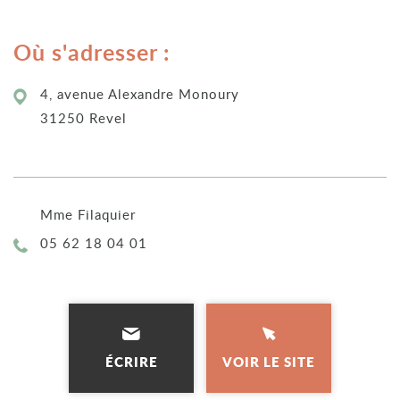
Où s'adresser :
4, avenue Alexandre Monoury
31250 Revel
Mme Filaquier
Téléphone :
05 62 18 04 01
ÉCRIRE
VOIR LE SITE