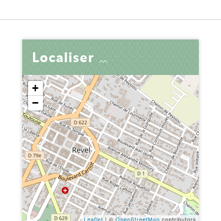
Localiser
+
−
Leaflet
| ©
OpenStreetMap
contributors