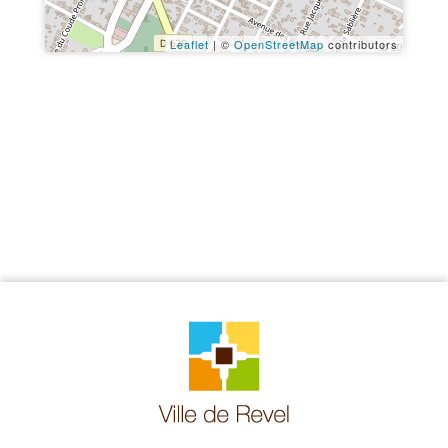
Leaflet
| ©
OpenStreetMap
contributors