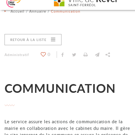
Aller au contenu
Aller au menu
Aller à la recherche
Changer le contraste
Accueil
Annuaire
Communication
RETOUR À LA LISTE
0
Partager sur Facebook
Partager sur Twitter
Imprimer
Envoyer par e-
Partager
Catégorie : "
Administratif
COMMUNICATION
Le service assure les actions de communication de la
mairie en collaboration avec le cabinet du maire. Il gère
le site internet de la commune et assure la présence de