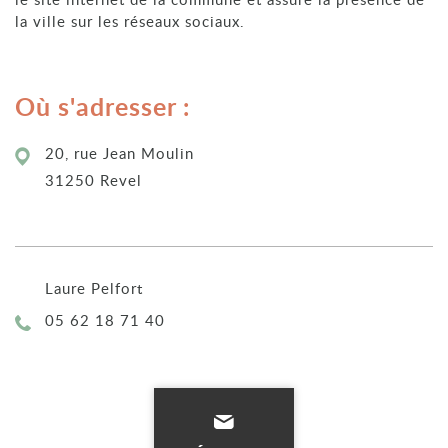
la ville sur les réseaux sociaux.
Où s'adresser :
20, rue Jean Moulin
31250 Revel
Laure Pelfort
Téléphone :
05 62 18 71 40