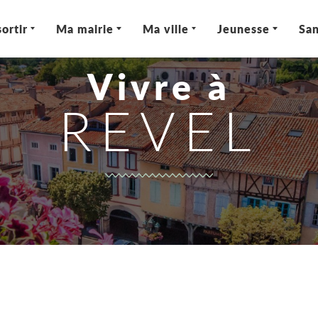
ortir
Ma mairie
Ma ville
Jeunesse
San
Vivre à
REVEL