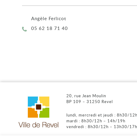
Angèle Ferlicot
Téléphone :
05 62 18 71 40
20, rue Jean Moulin
BP 109 – 31250 Revel
lundi, mercredi et jeudi : 8h30/1
mardi : 8h30/12h – 14h/19h
vendredi : 8h30/12h – 13h30/17