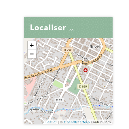
er
 par e-mail
tager
Localiser
+
−
Leaflet
| ©
OpenStreetMap
contributors