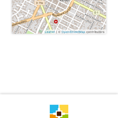
Leaflet
| ©
OpenStreetMap
contributors