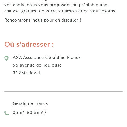
vos choix, nous vous proposons au préalable une
analyse gratuite de votre situation et de vos besoins.
Rencontrons-nous pour en discuter !
Où s'adresser :
AXA Assurance Géraldine Franck
56 avenue de Toulouse
31250 Revel
Géraldine Franck
Téléphone :
05 61 83 56 67