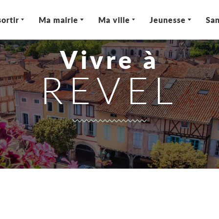
ortir
Ma mairie
Ma ville
Jeunesse
San
Vivre à
REVEL