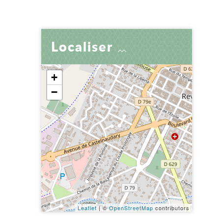
er
 par e-mail
tager
Localiser
+
−
Leaflet
| ©
OpenStreetMap
contributors