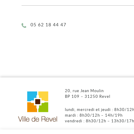
Téléphone :
05 62 18 44 47
20, rue Jean Moulin
BP 109 – 31250 Revel
lundi, mercredi et jeudi : 8h30/1
mardi : 8h30/12h – 14h/19h
vendredi : 8h30/12h – 13h30/17