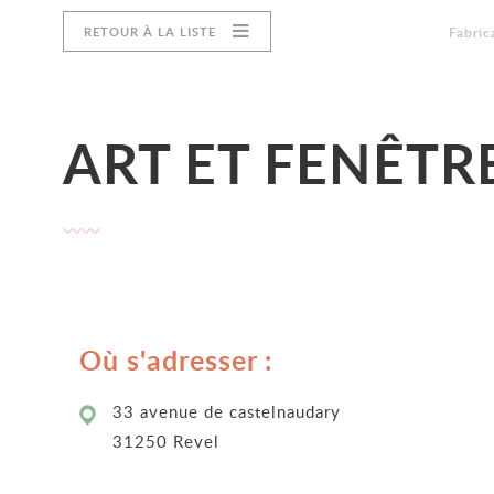
RETOUR À LA LISTE
Catégo
Fabric
ART ET FENÊTR
Où s'adresser :
33 avenue de castelnaudary
31250 Revel