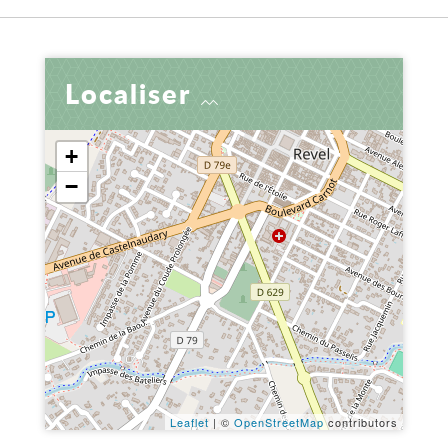
Localiser
+
−
Leaflet
| ©
OpenStreetMap
contributors