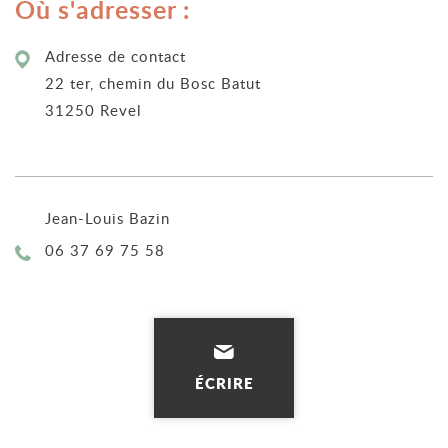
Où s'adresser :
Adresse de contact
22 ter, chemin du Bosc Batut
31250 Revel
Jean-Louis Bazin
Téléphone :
06 37 69 75 58
ÉCRIRE