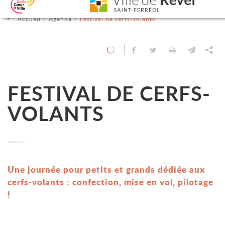
Aller au contenu
Aller au menu
Aller à la recherche
Changer le contraste
Accueil
Agenda
Festival de cerfs-volants
Partager sur Facebook
Partager sur Twit
Imprimer
Envoyer
Pa
FESTIVAL DE CERFS-
VOLANTS
Une journée pour petits et grands dédiée aux
cerfs-volants : confection, mise en vol, pilotage
!