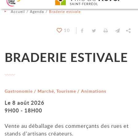
Aller au contenu
Aller au menu
Aller à la recherche
Changer le contraste
Accueil
Agenda
Braderie estivale
10
Partager sur Facebook
Partager sur Twit
Imprimer
Envoyer
Pa
BRADERIE ESTIVALE
Catégorie : "
Gastronomie / Marché, Tourisme / Animations
Le
8 août 2026
9H00 - 18H00
Vente au déballage des commerçants des rues et
stands d’artisans créateurs.