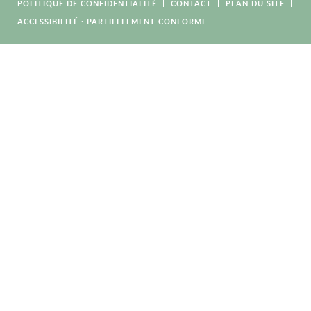
POLITIQUE DE CONFIDENTIALITÉ
CONTACT
PLAN DU SITE
ACCESSIBILITÉ : PARTIELLEMENT CONFORME