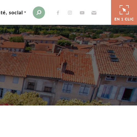
té, social
Envoyer par e-mail
Moteur de recherche
EN 1 CLIC
er
 par e-mail
tager