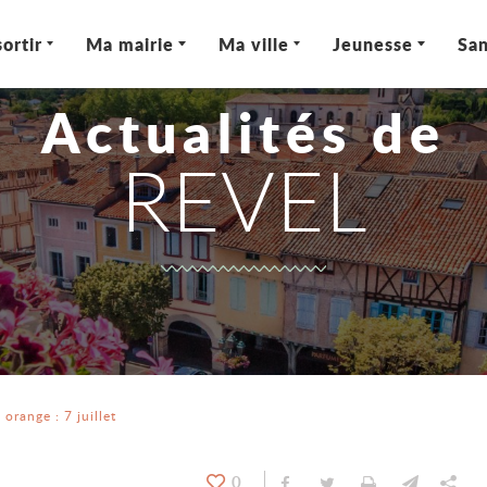
ortir
Ma mairie
Ma ville
Jeunesse
San
Actualités de
REVEL
 orange : 7 juillet
0
Partager sur Facebook
Partager sur Twitt
Imprimer
Envoyer
Par