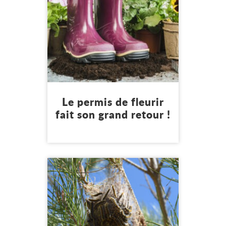
Mon environnement
Le permis de fleurir
fait son grand retour !
22 juin 2026
Lire l'article