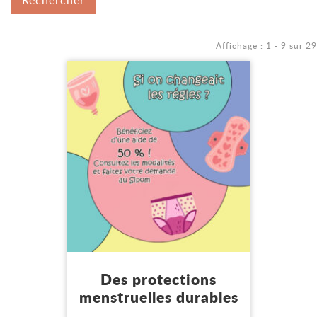
Affichage : 1 - 9 sur 29
Lire l'article
Mon environnement
Des protections
menstruelles durables