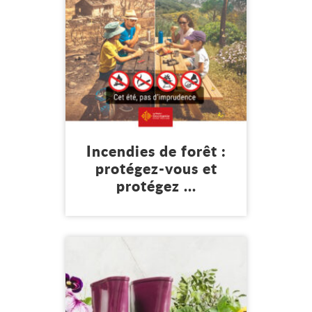
Mon environnement
Incendies de forêt :
protégez-vous et
protégez ...
23 juin 2026
Lire l'article