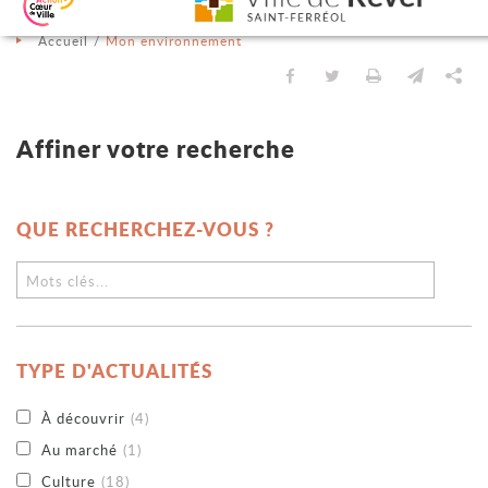
Aller au contenu
Aller au menu
Aller à la recherche
Changer le contraste
Accueil
Mon environnement
Partager sur Facebook
Partager sur Twit
Imprimer
Envoyer
Pa
QUE RECHERCHEZ-VOUS ?
TYPE D'ACTUALITÉS
À découvrir
(4)
Au marché
(1)
Culture
(18)