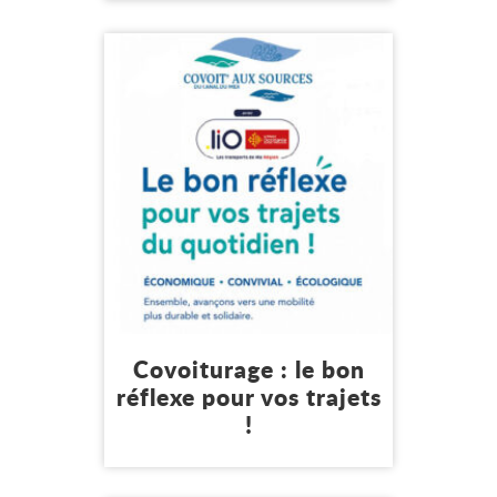
Lire l'article
Me déplacer
Mon environnement
Covoiturage : le bon
réflexe pour vos trajets
!
25 juillet 2026