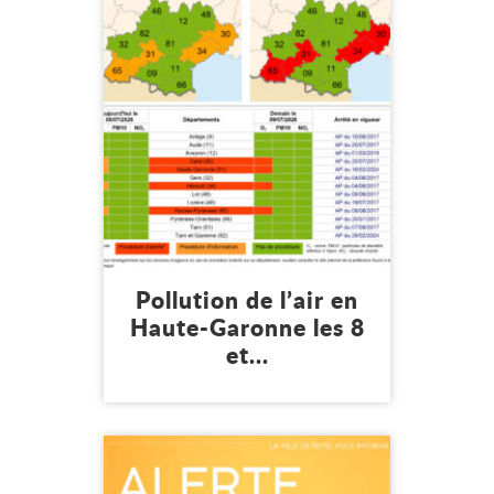
Mon environnement
Santé
Pollution de l’air en
Haute-Garonne les 8
et...
8 juillet 2026
Lire l'article