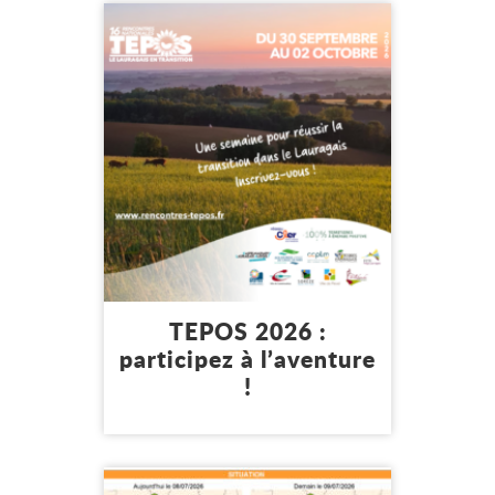
Lire l'article
Mon environnement
TEPOS 2026 :
participez à l’aventure
!
15 juillet 2026
Lire l'article