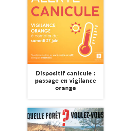
Culture
Mon environnement
Santé
Seniors
Dispositif canicule :
passage en vigilance
orange
26 juin 2026
Lire l'article