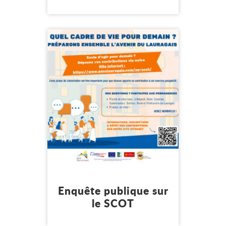
27 juillet 2026
Lire l'article
Mon cadre de vie
Mon environnement
Vie municipale
Enquête publique sur
le SCOT
26 juillet 2026