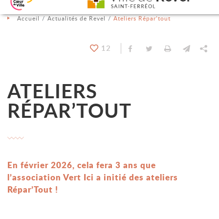
Aller au contenu
Aller au menu
Aller à la recherche
Changer le contraste
Accueil
Actualités de Revel
Ateliers Répar’tout
12
Partager sur Facebook
Partager sur Twit
Imprimer
Envoyer
Pa
ATELIERS
RÉPAR’TOUT
En février 2026, cela fera 3 ans que
l’association Vert Ici a initié des ateliers
Répar’Tout !