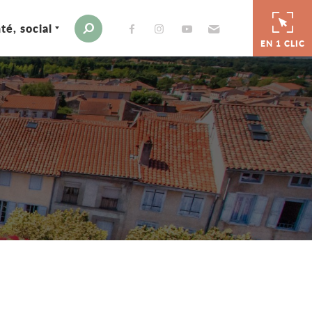
té, social
Envoyer par e-mail
Moteur de recherche
EN 1 CLIC
er
 par e-mail
tager