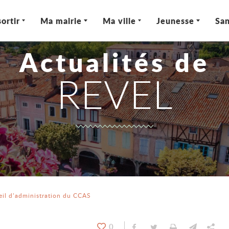
ortir
Ma mairie
Ma ville
Jeunesse
San
Actualités de
REVEL
eil d’administration du CCAS
0
Partager sur Facebook
Partager sur Twitt
Imprimer
Envoyer
Par