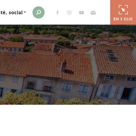
té, social
Envoyer par e-mail
Moteur de recherche
EN 1 CLIC
er
 par e-mail
tager