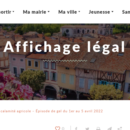
ortir
Ma mairie
Ma ville
Jeunesse
San
Affichage légal
calamité agricole – Épisode de gel du 1er au 5 avril 2022
0
Partager sur Facebook
Partager sur Twitt
Imprimer
Envoyer
Par